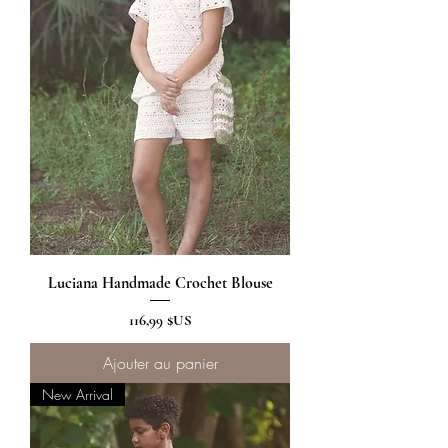
Luciana Handmade Crochet Blouse
Prix
116,99 $US
Ajouter au panier
New Arrival