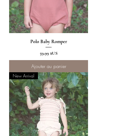
Polo Baby Romper
Prix
59,99 $US
Ajouter au panier
New Arrival