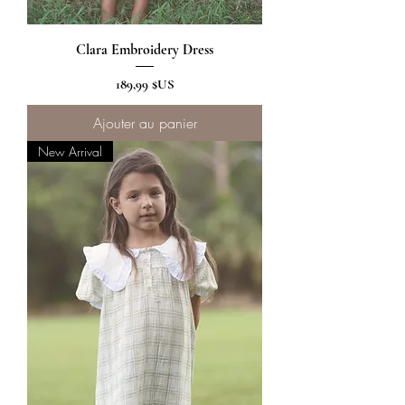
Clara Embroidery Dress
Prix
189,99 $US
Ajouter au panier
New Arrival