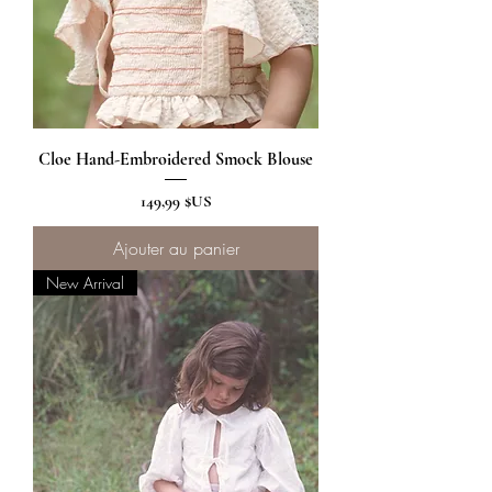
Cloe Hand-Embroidered Smock Blouse
Prix
149,99 $US
Ajouter au panier
New Arrival