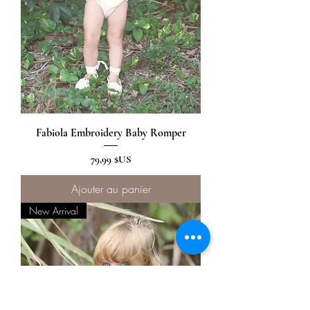
Fabiola Embroidery Baby Romper
Prix
79,99 $US
Ajouter au panier
New Arrival