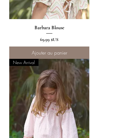
Barbara Blouse
Prix
69,99 $US
Ajouter au panier
New Arrival