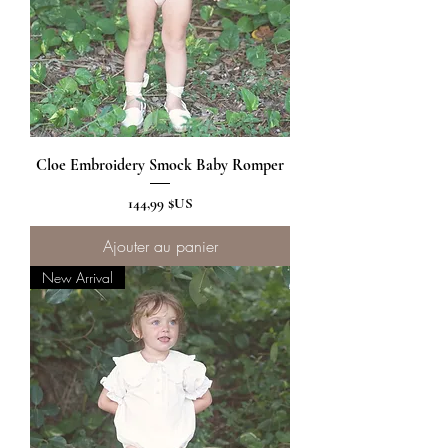
Cloe Embroidery Smock Baby Romper
Prix
144,99 $US
Ajouter au panier
New Arrival