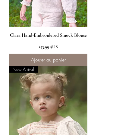
Clara Hand-Embroidered Smock Blouse
Prix
153,99 $US
Ajouter au panier
New Arrival