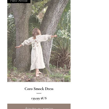
New Arrival
Coro Smock Dress
Prix
139,99 $US
Ajouter au panier