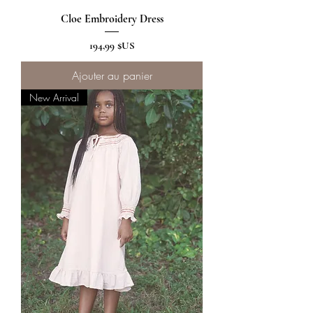
Cloe Embroidery Dress
Prix
194,99 $US
Ajouter au panier
New Arrival